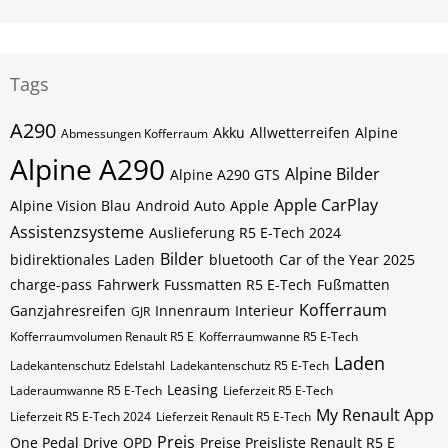
Tags
A290
Akku
Allwetterreifen
Alpine
Abmessungen Kofferraum
Alpine A290
Alpine Bilder
Alpine A290 GTS
Apple CarPlay
Alpine Vision Blau
Android Auto
Apple
Assistenzsysteme
Auslieferung R5 E-Tech 2024
Bilder
bidirektionales Laden
bluetooth
Car of the Year 2025
charge-pass
Fahrwerk
Fussmatten R5 E-Tech
Fußmatten
Kofferraum
Ganzjahresreifen
Innenraum
Interieur
GJR
Kofferraumvolumen Renault R5 E
Kofferraumwanne R5 E-Tech
Laden
Ladekantenschutz Edelstahl
Ladekantenschutz R5 E-Tech
Leasing
Laderaumwanne R5 E-Tech
Lieferzeit R5 E-Tech
My Renault App
Lieferzeit R5 E-Tech 2024
Lieferzeit Renault R5 E-Tech
Preis
One Pedal Drive
OPD
Preise Preisliste Renault R5 E