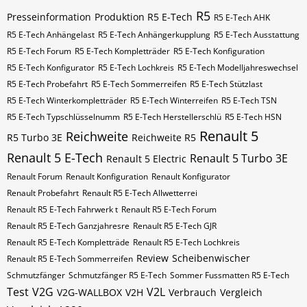
R5
Presseinformation
Produktion R5 E-Tech
R5 E-Tech AHK
R5 E-Tech Anhängelast
R5 E-Tech Anhängerkupplung
R5 E-Tech Ausstattung
R5 E-Tech Forum
R5 E-Tech Kompletträder
R5 E-Tech Konfiguration
R5 E-Tech Konfigurator
R5 E-Tech Lochkreis
R5 E-Tech Modelljahreswechsel
R5 E-Tech Probefahrt
R5 E-Tech Sommerreifen
R5 E-Tech Stützlast
R5 E-Tech Winterkompletträder
R5 E-Tech Winterreifen
R5 E-Tech​​​​ TSN
R5 E-Tech​​​​ Typschlüsselnumm
R5 E-Tech​​​​​ Herstellerschlü
R5 E-Tech​​​​​ HSN
Renault 5
Reichweite
R5 Turbo 3E
Reichweite R5
Renault 5 E-Tech
Renault 5 Turbo 3E
Renault 5 Electric
Renault Forum
Renault Konfiguration
Renault Konfigurator
Renault Probefahrt
Renault R5 E-Tech Allwetterrei
Renault R5 E-Tech Fahrwerk t
Renault R5 E-Tech Forum
Renault R5 E-Tech Ganzjahresre
Renault R5 E-Tech GJR
Renault R5 E-Tech Kompletträde
Renault R5 E-Tech Lochkreis
Review
Scheibenwischer
Renault R5 E-Tech Sommerreifen
Schmutzfänger
Schmutzfänger R5 E-Tech
Sommer Fussmatten R5 E-Tech
Test
V2G
V2L
V2G-WALLBOX
V2H
Verbrauch
Vergleich