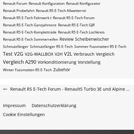
Renault Forum
Renault Konfiguration
Renault Konfigurator
Renault Probefahrt
Renault R5 E-Tech Allwetterrei
Renault R5 E-Tech Fahrwerk t
Renault R5 E-Tech Forum
Renault R5 E-Tech Ganzjahresre
Renault R5 E-Tech GJR
Renault R5 E-Tech Kompletträde
Renault R5 E-Tech Lochkreis
Review
Scheibenwischer
Renault R5 E-Tech Sommerreifen
Schmutzfänger
Schmutzfänger R5 E-Tech
Sommer Fussmatten R5 E-Tech
Test
V2G
V2L
V2G-WALLBOX
V2H
Verbrauch
Vergleich
Vergleich A290
Vorkonditionierung
Vorstellung
Zubehör
Winter Fussmatten R5 E-Tech
Renault R5 E-Tech Forum - Renault5 Turbo 3E und Alpine A290 Elektro Forum
Impressum
Datenschutzerklärung
Cookie Einstellungen