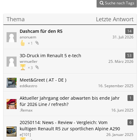
Suche nach Tags
Thema
Letzte Antwort
Dashcam für den R5
14
anonuem
31. Juli 2026
1
3D-Druck im Renault 5 e-tech
53
wrmueller
25. März 2026
3
Meet&Greet ( AT - DE )
eddkastro
16. September 2025
Aktueller Jahrgang oder abwarten bis ende Jahr
1
für 2026 Line / refresh?
.Remax
16. Juni 2025
20250114: News - Review - Vergleich: Vom
6
kultigen Renault R5 zur sportlichen Alpine A290
e[101]
26. Januar 2025