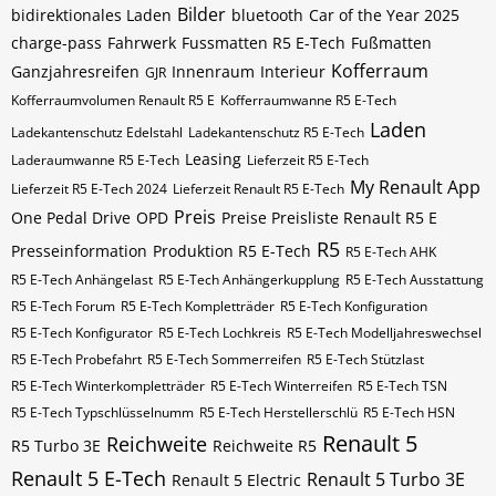
Bilder
bidirektionales Laden
bluetooth
Car of the Year 2025
charge-pass
Fahrwerk
Fussmatten R5 E-Tech
Fußmatten
Kofferraum
Ganzjahresreifen
Innenraum
Interieur
GJR
Kofferraumvolumen Renault R5 E
Kofferraumwanne R5 E-Tech
Laden
Ladekantenschutz Edelstahl
Ladekantenschutz R5 E-Tech
Leasing
Laderaumwanne R5 E-Tech
Lieferzeit R5 E-Tech
My Renault App
Lieferzeit R5 E-Tech 2024
Lieferzeit Renault R5 E-Tech
Preis
One Pedal Drive
OPD
Preise Preisliste Renault R5 E
R5
Presseinformation
Produktion R5 E-Tech
R5 E-Tech AHK
R5 E-Tech Anhängelast
R5 E-Tech Anhängerkupplung
R5 E-Tech Ausstattung
R5 E-Tech Forum
R5 E-Tech Kompletträder
R5 E-Tech Konfiguration
R5 E-Tech Konfigurator
R5 E-Tech Lochkreis
R5 E-Tech Modelljahreswechsel
R5 E-Tech Probefahrt
R5 E-Tech Sommerreifen
R5 E-Tech Stützlast
R5 E-Tech Winterkompletträder
R5 E-Tech Winterreifen
R5 E-Tech​​​​ TSN
R5 E-Tech​​​​ Typschlüsselnumm
R5 E-Tech​​​​​ Herstellerschlü
R5 E-Tech​​​​​ HSN
Renault 5
Reichweite
R5 Turbo 3E
Reichweite R5
Renault 5 E-Tech
Renault 5 Turbo 3E
Renault 5 Electric