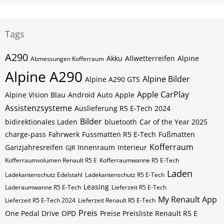
Tags
A290
Akku
Allwetterreifen
Alpine
Abmessungen Kofferraum
Alpine A290
Alpine Bilder
Alpine A290 GTS
Apple CarPlay
Alpine Vision Blau
Android Auto
Apple
Assistenzsysteme
Auslieferung R5 E-Tech 2024
Bilder
bidirektionales Laden
bluetooth
Car of the Year 2025
charge-pass
Fahrwerk
Fussmatten R5 E-Tech
Fußmatten
Kofferraum
Ganzjahresreifen
Innenraum
Interieur
GJR
Kofferraumvolumen Renault R5 E
Kofferraumwanne R5 E-Tech
Laden
Ladekantenschutz Edelstahl
Ladekantenschutz R5 E-Tech
Leasing
Laderaumwanne R5 E-Tech
Lieferzeit R5 E-Tech
My Renault App
Lieferzeit R5 E-Tech 2024
Lieferzeit Renault R5 E-Tech
Preis
One Pedal Drive
OPD
Preise Preisliste Renault R5 E