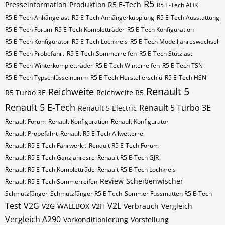
R5
Presseinformation
Produktion R5 E-Tech
R5 E-Tech AHK
R5 E-Tech Anhängelast
R5 E-Tech Anhängerkupplung
R5 E-Tech Ausstattung
R5 E-Tech Forum
R5 E-Tech Kompletträder
R5 E-Tech Konfiguration
R5 E-Tech Konfigurator
R5 E-Tech Lochkreis
R5 E-Tech Modelljahreswechsel
R5 E-Tech Probefahrt
R5 E-Tech Sommerreifen
R5 E-Tech Stützlast
R5 E-Tech Winterkompletträder
R5 E-Tech Winterreifen
R5 E-Tech​​​​ TSN
R5 E-Tech​​​​ Typschlüsselnumm
R5 E-Tech​​​​​ Herstellerschlü
R5 E-Tech​​​​​ HSN
Renault 5
Reichweite
R5 Turbo 3E
Reichweite R5
Renault 5 E-Tech
Renault 5 Turbo 3E
Renault 5 Electric
Renault Forum
Renault Konfiguration
Renault Konfigurator
Renault Probefahrt
Renault R5 E-Tech Allwetterrei
Renault R5 E-Tech Fahrwerk t
Renault R5 E-Tech Forum
Renault R5 E-Tech Ganzjahresre
Renault R5 E-Tech GJR
Renault R5 E-Tech Kompletträde
Renault R5 E-Tech Lochkreis
Review
Scheibenwischer
Renault R5 E-Tech Sommerreifen
Schmutzfänger
Schmutzfänger R5 E-Tech
Sommer Fussmatten R5 E-Tech
Test
V2G
V2L
V2G-WALLBOX
V2H
Verbrauch
Vergleich
Vergleich A290
Vorkonditionierung
Vorstellung