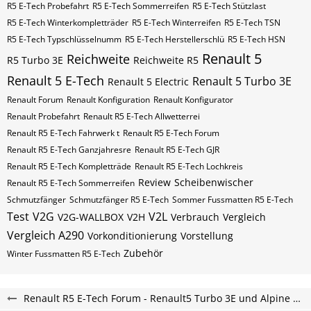
R5 E-Tech Probefahrt
R5 E-Tech Sommerreifen
R5 E-Tech Stützlast
R5 E-Tech Winterkompletträder
R5 E-Tech Winterreifen
R5 E-Tech​​​​ TSN
R5 E-Tech​​​​ Typschlüsselnumm
R5 E-Tech​​​​​ Herstellerschlü
R5 E-Tech​​​​​ HSN
Renault 5
Reichweite
R5 Turbo 3E
Reichweite R5
Renault 5 E-Tech
Renault 5 Turbo 3E
Renault 5 Electric
Renault Forum
Renault Konfiguration
Renault Konfigurator
Renault Probefahrt
Renault R5 E-Tech Allwetterrei
Renault R5 E-Tech Fahrwerk t
Renault R5 E-Tech Forum
Renault R5 E-Tech Ganzjahresre
Renault R5 E-Tech GJR
Renault R5 E-Tech Kompletträde
Renault R5 E-Tech Lochkreis
Review
Scheibenwischer
Renault R5 E-Tech Sommerreifen
Schmutzfänger
Schmutzfänger R5 E-Tech
Sommer Fussmatten R5 E-Tech
Test
V2G
V2L
V2G-WALLBOX
V2H
Verbrauch
Vergleich
Vergleich A290
Vorkonditionierung
Vorstellung
Zubehör
Winter Fussmatten R5 E-Tech
Renault R5 E-Tech Forum - Renault5 Turbo 3E und Alpine A290 Elektro Forum