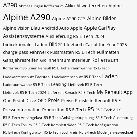
A290
Akku
Allwetterreifen
Alpine
Abmessungen Kofferraum
Alpine A290
Alpine Bilder
Alpine A290 GTS
Apple CarPlay
Alpine Vision Blau
Android Auto
Apple
Assistenzsysteme
Auslieferung R5 E-Tech 2024
Bilder
bidirektionales Laden
bluetooth
Car of the Year 2025
charge-pass
Fahrwerk
Fussmatten R5 E-Tech
Fußmatten
Kofferraum
Ganzjahresreifen
Innenraum
Interieur
GJR
Kofferraumvolumen Renault R5 E
Kofferraumwanne R5 E-Tech
Laden
Ladekantenschutz Edelstahl
Ladekantenschutz R5 E-Tech
Leasing
Laderaumwanne R5 E-Tech
Lieferzeit R5 E-Tech
My Renault App
Lieferzeit R5 E-Tech 2024
Lieferzeit Renault R5 E-Tech
Preis
One Pedal Drive
OPD
Preise Preisliste Renault R5 E
R5
Presseinformation
Produktion R5 E-Tech
R5 E-Tech AHK
R5 E-Tech Anhängelast
R5 E-Tech Anhängerkupplung
R5 E-Tech Ausstattung
R5 E-Tech Forum
R5 E-Tech Kompletträder
R5 E-Tech Konfiguration
R5 E-Tech Konfigurator
R5 E-Tech Lochkreis
R5 E-Tech Modelljahreswechsel