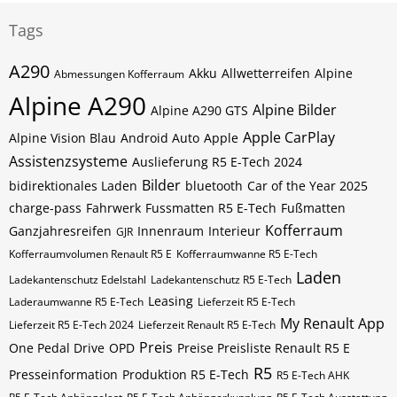
Tags
A290
Akku
Allwetterreifen
Alpine
Abmessungen Kofferraum
Alpine A290
Alpine Bilder
Alpine A290 GTS
Apple CarPlay
Alpine Vision Blau
Android Auto
Apple
Assistenzsysteme
Auslieferung R5 E-Tech 2024
Bilder
bidirektionales Laden
bluetooth
Car of the Year 2025
charge-pass
Fahrwerk
Fussmatten R5 E-Tech
Fußmatten
Kofferraum
Ganzjahresreifen
Innenraum
Interieur
GJR
Kofferraumvolumen Renault R5 E
Kofferraumwanne R5 E-Tech
Laden
Ladekantenschutz Edelstahl
Ladekantenschutz R5 E-Tech
Leasing
Laderaumwanne R5 E-Tech
Lieferzeit R5 E-Tech
My Renault App
Lieferzeit R5 E-Tech 2024
Lieferzeit Renault R5 E-Tech
Preis
One Pedal Drive
OPD
Preise Preisliste Renault R5 E
R5
Presseinformation
Produktion R5 E-Tech
R5 E-Tech AHK