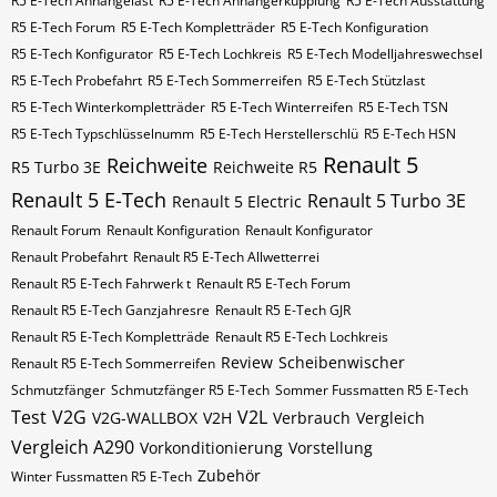
R5 E-Tech Anhängelast
R5 E-Tech Anhängerkupplung
R5 E-Tech Ausstattung
R5 E-Tech Forum
R5 E-Tech Kompletträder
R5 E-Tech Konfiguration
R5 E-Tech Konfigurator
R5 E-Tech Lochkreis
R5 E-Tech Modelljahreswechsel
R5 E-Tech Probefahrt
R5 E-Tech Sommerreifen
R5 E-Tech Stützlast
R5 E-Tech Winterkompletträder
R5 E-Tech Winterreifen
R5 E-Tech​​​​ TSN
R5 E-Tech​​​​ Typschlüsselnumm
R5 E-Tech​​​​​ Herstellerschlü
R5 E-Tech​​​​​ HSN
Renault 5
Reichweite
R5 Turbo 3E
Reichweite R5
Renault 5 E-Tech
Renault 5 Turbo 3E
Renault 5 Electric
Renault Forum
Renault Konfiguration
Renault Konfigurator
Renault Probefahrt
Renault R5 E-Tech Allwetterrei
Renault R5 E-Tech Fahrwerk t
Renault R5 E-Tech Forum
Renault R5 E-Tech Ganzjahresre
Renault R5 E-Tech GJR
Renault R5 E-Tech Kompletträde
Renault R5 E-Tech Lochkreis
Review
Scheibenwischer
Renault R5 E-Tech Sommerreifen
Schmutzfänger
Schmutzfänger R5 E-Tech
Sommer Fussmatten R5 E-Tech
Test
V2G
V2L
V2G-WALLBOX
V2H
Verbrauch
Vergleich
Vergleich A290
Vorkonditionierung
Vorstellung
Zubehör
Winter Fussmatten R5 E-Tech