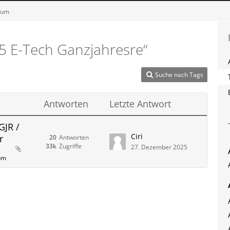
orum
5 E-Tech Ganzjahresre“
Suche nach Tags
Antworten
Letzte Antwort
GJR /
Ciri
r
20
Antworten
33k
Zugriffe
27. Dezember 2025
rum