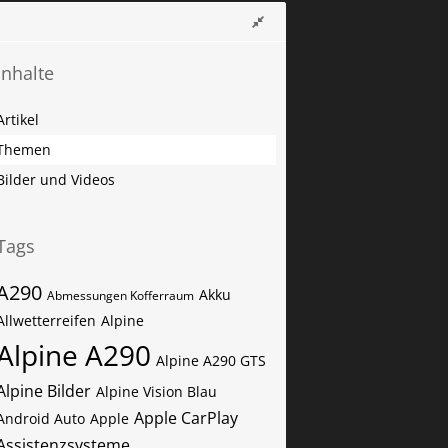
Inhalte
Artikel
Themen
Bilder und Videos
Tags
A290
Akku
Abmessungen Kofferraum
Allwetterreifen
Alpine
Alpine A290
Alpine A290 GTS
Alpine Bilder
Alpine Vision Blau
Apple CarPlay
Android Auto
Apple
Assistenzsysteme