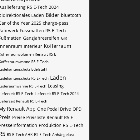
Auslieferung R5 E-Tech 2024
Bilder
bidirektionales Laden
bluetooth
Car of the Year 2025
charge-pass
Fahrwerk
Fussmatten R5 E-Tech
Fußmatten
Ganzjahresreifen
GJR
Kofferraum
Innenraum
Interieur
Kofferraumvolumen Renault R5 E
Kofferraumwanne R5 E-Tech
Ladekantenschutz Edelstahl
Laden
Ladekantenschutz R5 E-Tech
Leasing
Laderaumwanne R5 E-Tech
Lieferzeit R5 E-Tech
Lieferzeit R5 E-Tech 2024
Lieferzeit Renault R5 E-Tech
My Renault App
One Pedal Drive
OPD
Preis
Preise Preisliste Renault R5 E
Presseinformation
Produktion R5 E-Tech
R5
R5 E-Tech AHK
R5 E-Tech Anhängelast