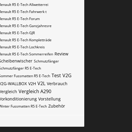
Renault R5 E-Tech Allwetterrei
Renault R5 E-Tech Fahrwerk t
Renault R5 E-Tech Forum
Renault R5 E-Tech Ganzjahresre
Renault R5 E-Tech GJR
Renault R5 E-Tech Kompletträde
Renault R5 E-Tech Lochkreis
Review
Renault R5 E-Tech Sommerreifen
Scheibenwischer
Schmutzfänger
Schmutzfänger R5 E-Tech
Test
V2G
Sommer Fussmatten R5 E-Tech
V2L
V2G-WALLBOX
V2H
Verbrauch
Vergleich A290
Vergleich
Vorkonditionierung
Vorstellung
Zubehör
Winter Fussmatten R5 E-Tech