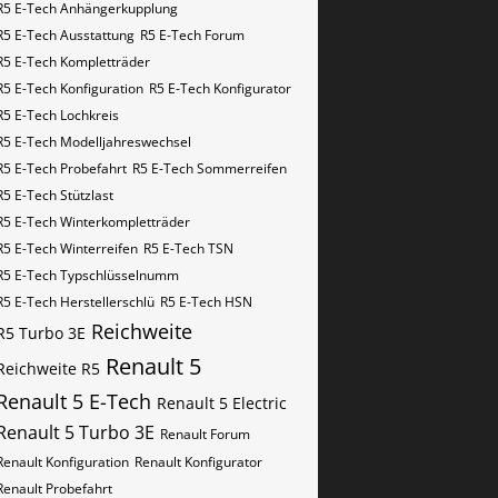
R5 E-Tech Anhängerkupplung
R5 E-Tech Ausstattung
R5 E-Tech Forum
R5 E-Tech Kompletträder
R5 E-Tech Konfiguration
R5 E-Tech Konfigurator
R5 E-Tech Lochkreis
R5 E-Tech Modelljahreswechsel
R5 E-Tech Probefahrt
R5 E-Tech Sommerreifen
R5 E-Tech Stützlast
R5 E-Tech Winterkompletträder
R5 E-Tech Winterreifen
R5 E-Tech​​​​ TSN
R5 E-Tech​​​​ Typschlüsselnumm
R5 E-Tech​​​​​ Herstellerschlü
R5 E-Tech​​​​​ HSN
Reichweite
R5 Turbo 3E
Renault 5
Reichweite R5
Renault 5 E-Tech
Renault 5 Electric
Renault 5 Turbo 3E
Renault Forum
Renault Konfiguration
Renault Konfigurator
Renault Probefahrt