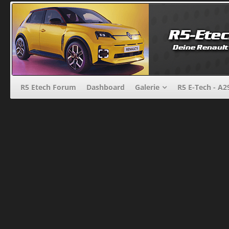
R5 Etech Forum
Dashboard
Galerie
R5 E-Tech - A2