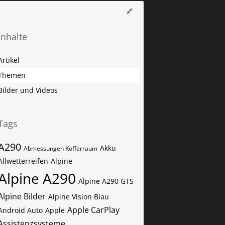
Inhalte
Artikel
Themen
Bilder und Videos
Tags
A290
Akku
Abmessungen Kofferraum
Allwetterreifen
Alpine
Alpine A290
Alpine A290 GTS
Alpine Bilder
Alpine Vision Blau
Apple CarPlay
Android Auto
Apple
Assistenzsysteme