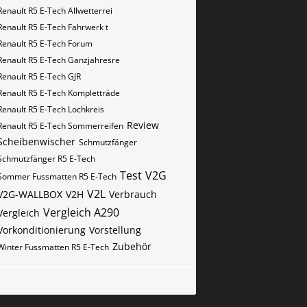
Renault R5 E-Tech Allwetterrei
Renault R5 E-Tech Fahrwerk t
Renault R5 E-Tech Forum
Renault R5 E-Tech Ganzjahresre
Renault R5 E-Tech GJR
Renault R5 E-Tech Kompletträde
Renault R5 E-Tech Lochkreis
Review
Renault R5 E-Tech Sommerreifen
Scheibenwischer
Schmutzfänger
Schmutzfänger R5 E-Tech
Test
V2G
Sommer Fussmatten R5 E-Tech
V2L
V2G-WALLBOX
V2H
Verbrauch
Vergleich A290
Vergleich
Vorkonditionierung
Vorstellung
Zubehör
Winter Fussmatten R5 E-Tech