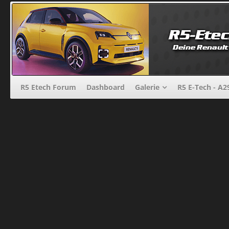
R5 Etech Forum
Dashboard
Galerie
R5 E-Tech - A2