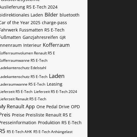
Auslieferung R5 E-Tech 2024
Bilder
bidirektionales Laden
bluetooth
Car of the Year 2025
charge-pass
Fahrwerk
Fussmatten R5 E-Tech
Fußmatten
Ganzjahresreifen
GJR
Kofferraum
Innenraum
Interieur
Kofferraumvolumen Renault R5 E
Kofferraumwanne R5 E-Tech
Ladekantenschutz Edelstahl
Laden
Ladekantenschutz R5 E-Tech
Leasing
Laderaumwanne R5 E-Tech
Lieferzeit R5 E-Tech
Lieferzeit R5 E-Tech 2024
Lieferzeit Renault R5 E-Tech
My Renault App
One Pedal Drive
OPD
Preis
Preise Preisliste Renault R5 E
Presseinformation
Produktion R5 E-Tech
R5
R5 E-Tech AHK
R5 E-Tech Anhängelast