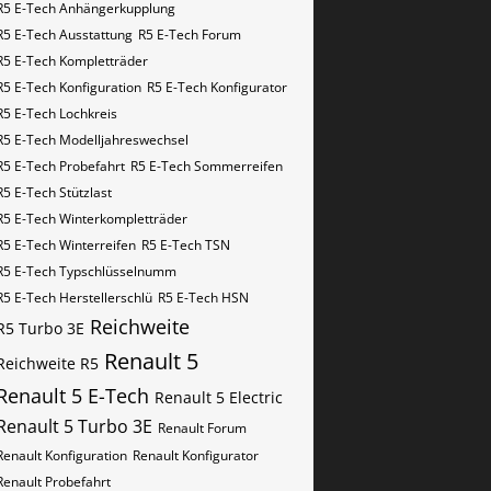
R5 E-Tech Anhängerkupplung
R5 E-Tech Ausstattung
R5 E-Tech Forum
R5 E-Tech Kompletträder
R5 E-Tech Konfiguration
R5 E-Tech Konfigurator
R5 E-Tech Lochkreis
R5 E-Tech Modelljahreswechsel
R5 E-Tech Probefahrt
R5 E-Tech Sommerreifen
R5 E-Tech Stützlast
R5 E-Tech Winterkompletträder
R5 E-Tech Winterreifen
R5 E-Tech​​​​ TSN
R5 E-Tech​​​​ Typschlüsselnumm
R5 E-Tech​​​​​ Herstellerschlü
R5 E-Tech​​​​​ HSN
Reichweite
R5 Turbo 3E
Renault 5
Reichweite R5
Renault 5 E-Tech
Renault 5 Electric
Renault 5 Turbo 3E
Renault Forum
Renault Konfiguration
Renault Konfigurator
Renault Probefahrt