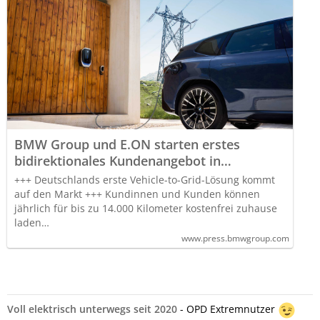
BMW Group und E.ON starten erstes
bidirektionales Kundenangebot in
Deutschland: Elektroautos werden aktive
+++ Deutschlands erste Vehicle-to-Grid-Lösung kommt
Teilnehmer am Energiemarkt
auf den Markt +++ Kundinnen und Kunden können
jährlich für bis zu 14.000 Kilometer kostenfrei zuhause
laden…
www.press.bmwgroup.com
Voll elektrisch unterwegs seit 2020
- OPD Extremnutzer