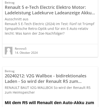
Beitrag
Renault 5 e-Tech Electric Elektro Motor:
Ladeleistung Ladekurve Ladeanzeige Akku
Lithium-Ionen-Batterie mit NMC-Kathode
Ausschnitt aus
Renault 5 E-Tech Electric (2024) im Test: Fünf ist Trümpf
Sympathische Retro-Optik und für ein E-Auto relativ
leicht: Was kann der Zoe-Nachfolger?
https://insideevs.de/reviews/7…ult-5-electric-2024-
test/
Rennno5
14. Oktober 2024
fremderregter Synchron-
Motor
Elektromotor
Beitrag
Leistung
110 kW (150 PS)
20240212: V2G Wallbox - bidirektionales
Laden - So wird der Renault R5 zum
Drehmoment
245 Nm
Heimspeicher - RENAULT BAUT V2G-
RENAULT BAUT V2G-WALLBOX So wird der Renault R5
WALLBOX
zum Heimspeicher
Beschleunigung
8,0 Sek.
Mit dem R5 will Renault den Auto-Akku zum
Höchstgeschwindigkeit
150 km/h