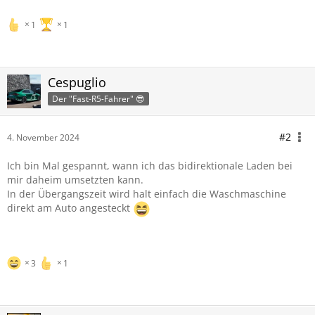
Mangan-Kobalt).
1
1
Der R5 ist Renaults erstes Modell,
…
Cespuglio
Der "Fast-R5-Fahrer" 😎
#2
4. November 2024
Ich bin Mal gespannt, wann ich das bidirektionale Laden bei
mir daheim umsetzten kann.
In der Übergangszeit wird halt einfach die Waschmaschine
direkt am Auto angesteckt
3
1