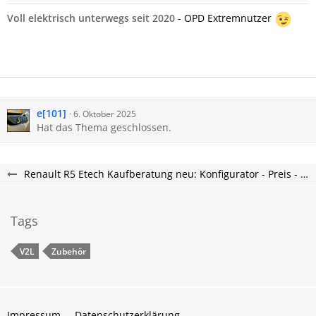
Mangan-Kobalt).
Voll elektrisch unterwegs seit 2020
- OPD Extremnutzer
Der R5 ist Renaults erstes Modell,
…
e[101]
6. Oktober 2025
Hat das Thema geschlossen.
Renault R5 Etech Kaufberatung neu: Konfigurator - Preis - Lieferzeit - R5 Etech Forum
Tags
V2L
Zubehör
Impressum
Datenschutzerklärung