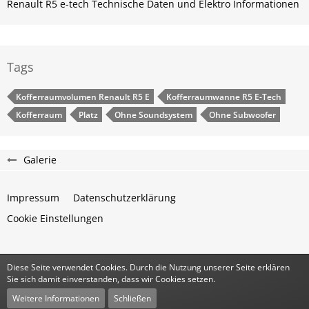
Renault R5 e-tech Technische Daten und Elektro Informationen
Tags
Kofferraumvolumen Renault R5 E
Kofferraumwanne R5 E-Tech
Kofferraum
Platz
Ohne Soundsystem
Ohne Subwoofer
Galerie
Impressum
Datenschutzerklärung
Cookie Einstellungen
Diese Seite verwendet Cookies. Durch die Nutzung unserer Seite erklären
Community-Software:
WoltLab Suite™
Sie sich damit einverstanden, dass wir Cookies setzen.
Stil:
Classic
von
cls-design
Weitere Informationen
Schließen