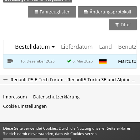
Fahrzeuglisten
Änderungsprotokoll
Filter
Bestelldatum
Lieferdatum
Land
Benutz
Marcus08
16. Dezember 2025
6. Mai 2026
Renault R5 E-Tech Forum - Renault5 Turbo 3E und Alpine A290 Elektro Forum
Impressum
Datenschutzerklärung
Cookie Einstellungen
Diese Seite verwendet Cookies. Durch die Nutzung unserer Seite erklären
Community-Software:
WoltLab Suite™
Sie sich damit einverstanden, dass wir Cookies setzen.